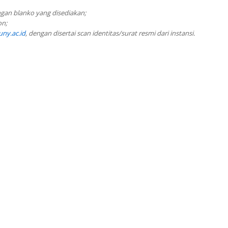
engan blanko yang disediakan;
on;
ny.ac.id
, dengan disertai scan identitas/surat resmi dari instansi.