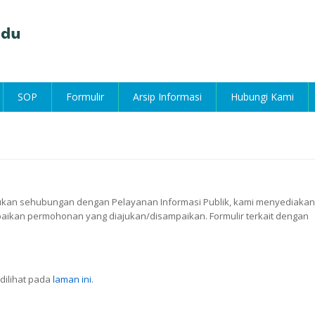
SOP
Formulir
Arsip Informasi
Hubungi Kami
kukan sehubungan dengan Pelayanan Informasi Publik, kami menyediakan
aikan permohonan yang diajukan/disampaikan. Formulir terkait dengan
dilihat pada
laman ini
.