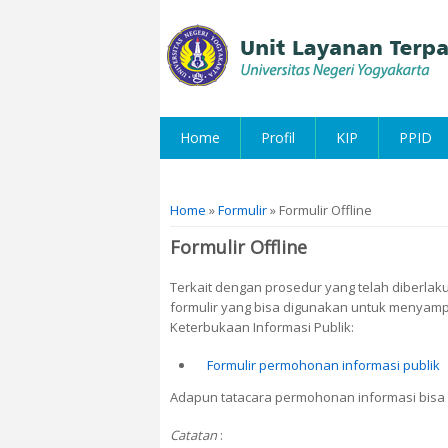
Home
Profil
KIP
PPID
You are here
Home
»
Formulir
» Formulir Offline
Formulir Offline
Terkait dengan prosedur yang telah diberla
formulir yang bisa digunakan untuk menyamp
Keterbukaan Informasi Publik:
Formulir permohonan informasi publik
Adapun tatacara permohonan informasi bisa 
Catatan
: