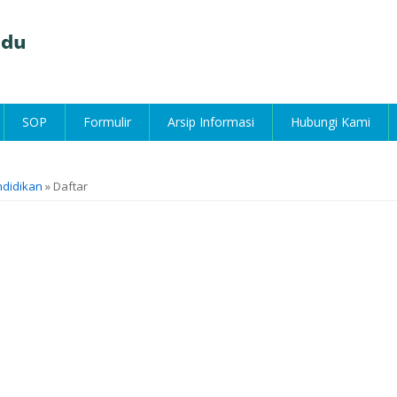
SOP
Formulir
Arsip Informasi
Hubungi Kami
didikan
» Daftar