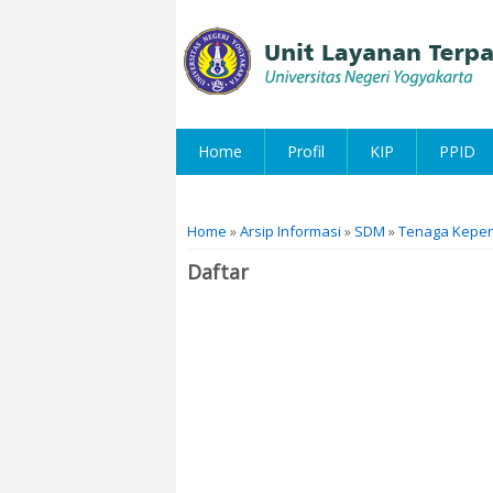
Home
Profil
KIP
PPID
You are here
Home
»
Arsip Informasi
»
SDM
»
Tenaga Kepen
Daftar